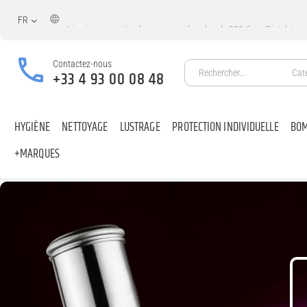
FR
Livraison
gratuite
-
les
commandes
plus
de
350
€
sur
Pistolets
Contactez-nous
Cat
+33 4 93 00 08 48
HYGIÈNE
NETTOYAGE
LUSTRAGE
PROTECTION INDIVIDUELLE
BOM
+MARQUES