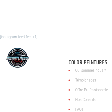
[instagram-feed feed=1]
COLOR PEINTURES
Qui sommes nous ?
Témoignages
Offre Professionnelle
Nos Conseils
FAQs