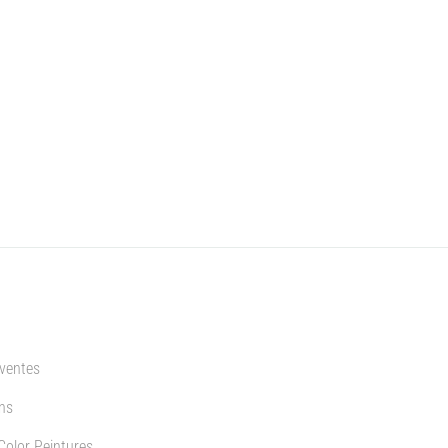
 ventes
ns
Color Peintures