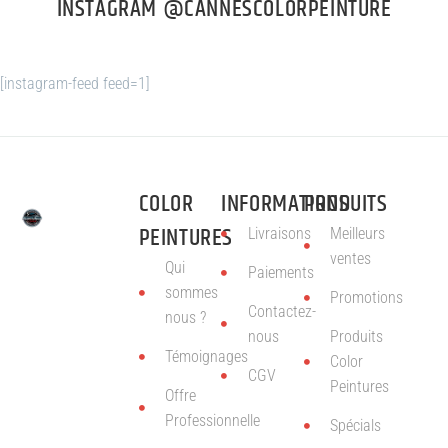
INSTAGRAM @CANNESCOLORPEINTURE
[instagram-feed feed=1]
COLOR
INFORMATIONS
PRODUITS
PEINTURES
Livraisons
Meilleurs
ventes
Qui
Paiements
sommes
Promotions
Contactez-
nous ?
nous
Produits
Témoignages
Color
CGV
Peintures
Offre
Professionnelle
Spécials