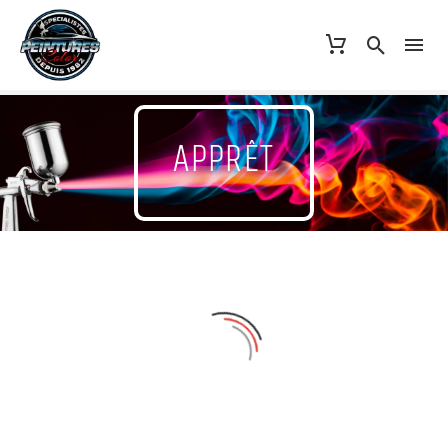
APPRÊT
Afficher les filtres
Tri par défaut
MARQUES
SEICAR
VOLUME