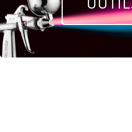
OUTIL
Afficher les filtres
MARQUES
COLAD
COLOR-PEINTURES
RUPES
SEICAR