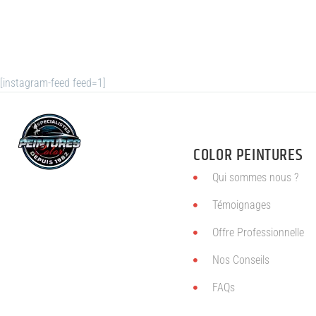
[instagram-feed feed=1]
COLOR PEINTURES
Qui sommes nous ?
Témoignages
Offre Professionnelle
Nos Conseils
FAQs