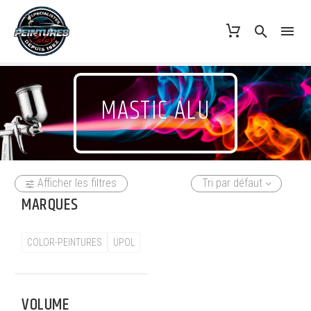
MASTIC ALU
Afficher les filtres
Tri par défaut
MARQUES
COLOR-PEINTURES
UPOL
VOLUME